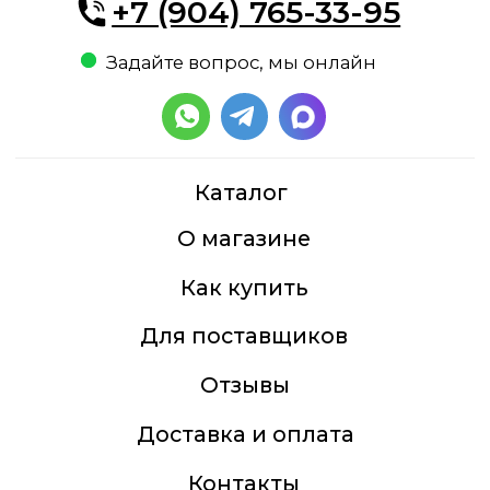
Доставка и оплата
Контакты
Мясная гастрономия
Бакалея
Рыба, морепродукты
Птица, мясо
Молочная продукция,
яйцо, мороженое
Полезное питание
Кулинария
Сыр, соус песто
Сладости, десерты
Бездрожжевой хлеб,
выпечка, хлебцы
Овощи, ягоды, зелень,
замороженные овощи и
ягоды