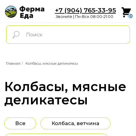
+7 (904) 765-33-95
0
Звоните | Пн-Вск 08:00-21:00
0
Колбасы, мясные
Главная
/
Колбасы, мясные деликатесы
деликатесы
Все
Колбаса, ветчина
Деликатесы, тушенка, паштеты
Сосиски, сардельки