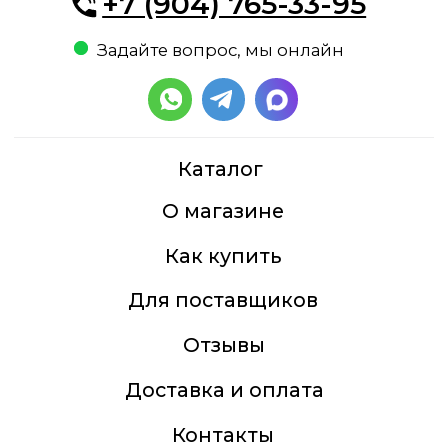
Доставка и оплата
Контакты
Мясная гастрономия
Бакалея
Рыба, морепродукты
Птица, мясо
Молочная продукция,
яйцо, мороженое
Полезное питание
Кулинария
Сыр, соус песто
Сладости, десерты
Бездрожжевой хлеб,
выпечка, хлебцы
Овощи, ягоды, зелень,
замороженные овощи и
ягоды