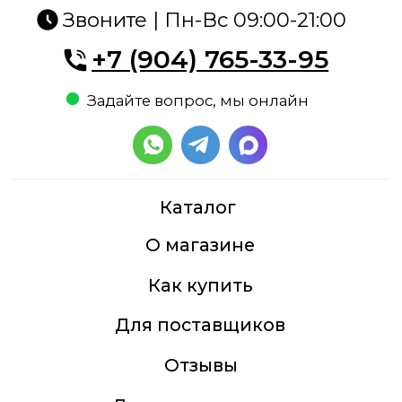
Для поставщиков
Отзывы
Доставка и оплата
Контакты
Мясная гастрономия
Бакалея
Рыба, морепродукты
Птица, мясо
Молочная продукция,
яйцо, мороженое
Полезное питание
Кулинария
Сыр, соус песто
Сладости, десерты
Бездрожжевой хлеб,
выпечка, хлебцы
Овощи, ягоды, зелень,