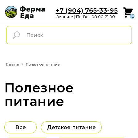
+7 (904) 765-33-95
0
Звоните | Пн-Вск 08:00-21:00
0
Полезное
Главная
/
Полезное питание
питание
Все
Детское питание
Веган
Без глютена
ПП
Суперфуды и сахарозаменители
Батончики